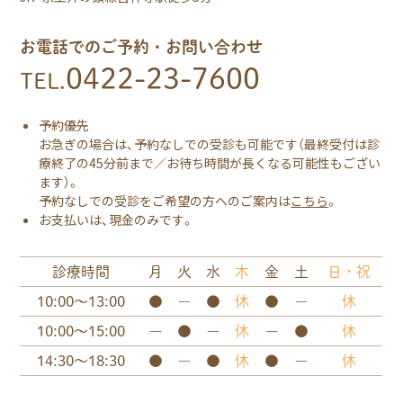
ン
お電話でのご予約・お問い合わせ
0422-23-7600
TEL.
予約優先
お急ぎの場合は、予約なしでの受診も可能です（最終受付は診
療終了の45分前まで／お待ち時間が長くなる可能性もござい
ます）。
予約なしでの受診をご希望の方へのご案内は
こちら
。
お支払いは、現金のみです。
診療時間
月
火
水
木
金
土
日・祝
ー
ー
10:00〜13:00
●
●
休
●
休
ー
ー
ー
10:00〜15:00
●
休
●
休
ー
ー
14:30〜18:30
●
●
休
●
休