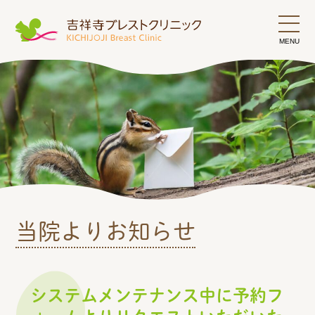
当院のご紹介
診療時間
ご予約のない場合の診察について
院長よりメッセージ
当院よりお知らせ
院長プロフィール
非常勤医師プロフィール
システムメンテナンス中に予約フ