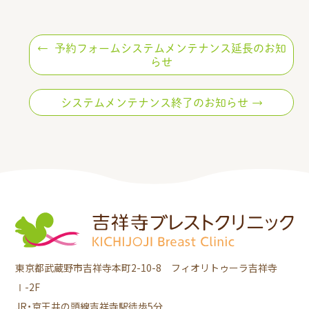
投
予約フォームシステムメンテナンス延長のお知
らせ
稿
システムメンテナンス終了のお知らせ
ナ
ビ
ゲ
ー
シ
東京都武蔵野市吉祥寺本町2-10-8 フィオリトゥーラ吉祥寺
ョ
Ⅰ-2F
JR・京王井の頭線吉祥寺駅徒歩5分